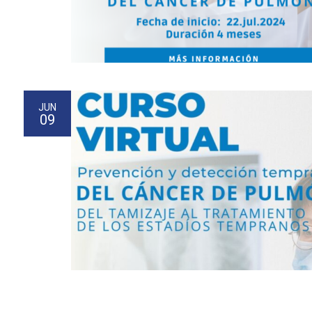
JUN
09