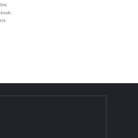
 Dra
E-book:
019