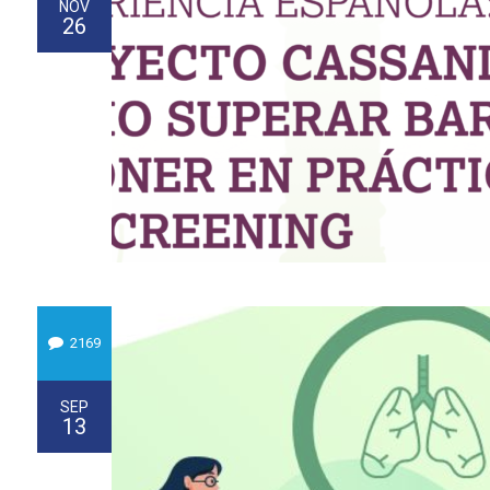
NOV
26
2169
SEP
13