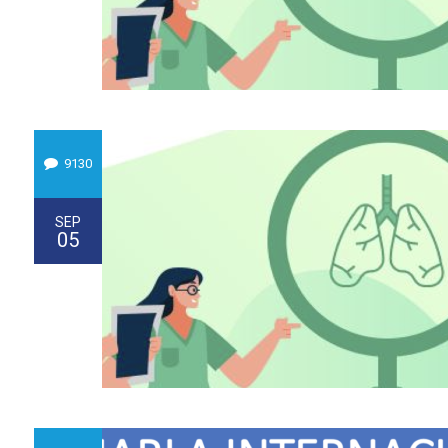
9130
SEP
05