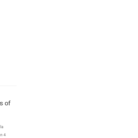
s of
la
n 4