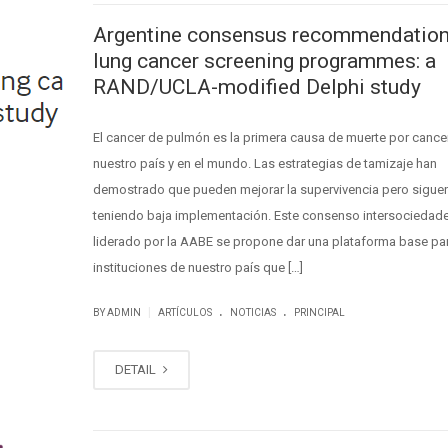
Argentine consensus recommendation
lung cancer screening programmes: a
RAND/UCLA-modified Delphi study
El cancer de pulmón es la primera causa de muerte por cance
nuestro país y en el mundo. Las estrategias de tamizaje han
demostrado que pueden mejorar la supervivencia pero sigue
teniendo baja implementación. Este consenso intersociedad
liderado por la AABE se propone dar una plataforma base par
instituciones de nuestro país que […]
.
.
|
BY ADMIN
ARTÍCULOS
NOTICIAS
PRINCIPAL
DETAIL