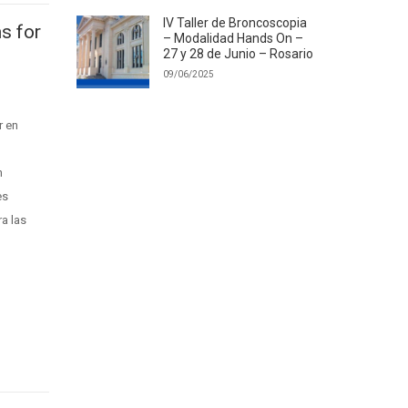
IV Taller de Broncoscopia
s for
– Modalidad Hands On –
27 y 28 de Junio – Rosario
09/06/2025
r en
n
es
a las