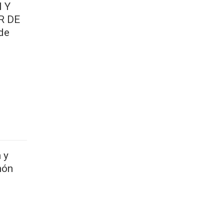
 Y
R DE
de
 y
món