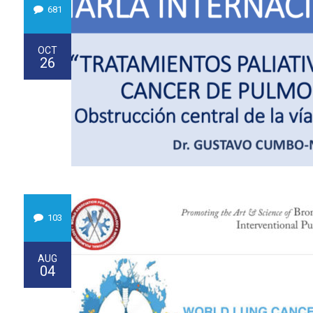
681
OCT
26
103
AUG
04