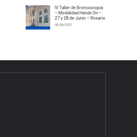
IV Taller de Broncoscopia
– Modalidad Hands On –
27 y 28 de Junio – Rosario
09/06/2025