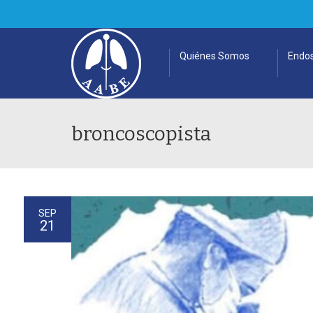
Quiénes Somos
Endos
broncoscopista
SEP
21