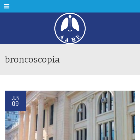
Menu
broncoscopia
JUN
09