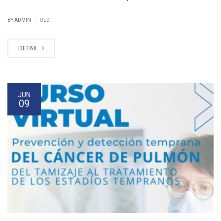
|
BY ADMIN
OLD
DETAIL
JUN
09