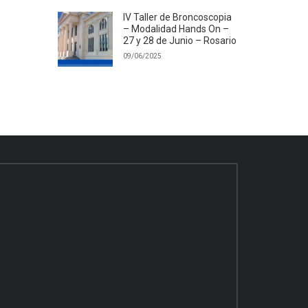
IV Taller de Broncoscopia
– Modalidad Hands On –
27 y 28 de Junio – Rosario
09/06/2025