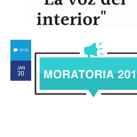
5110
JAN
30