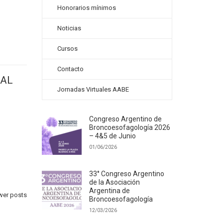
Honorarios mínimos
Noticias
Cursos
Contacto
IAL
Jornadas Virtuales AABE
Congreso Argentino de
Broncoesofagología 2026
– 4&5 de Junio
01/06/2026
33° Congreso Argentino
de la Asociación
Argentina de
er posts
Broncoesofagología
12/03/2026