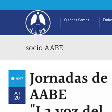
Quiénes Somos
Endos
socio AABE
9977
OCT
20