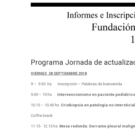
Programa Jornada de actualizac
VIERNES 28 SEPTIEMBRE 2018
9 – 9.30 hs Inscripción – Palabras de bienvenida
9.30 – 10 hs
Intervencionismo en paciente pediátric
10.15 – 10.45 hs
Criobiopsia en patología no intersticia
Coffre breck
11.15- 12.15 hs
Mesa redonda: Derrame pleural malig