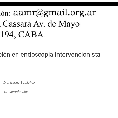
ión en endoscopia intervencionista
o
Dra. Ivanna Boailchuk
l
Dr. Gerardo Vilas
no