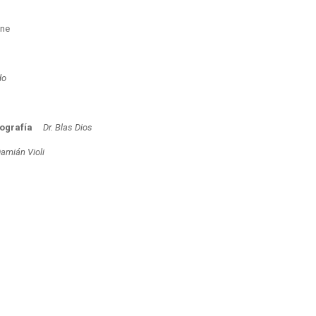
ine
do
omografía
Dr. Blas Dios
Damián Violi