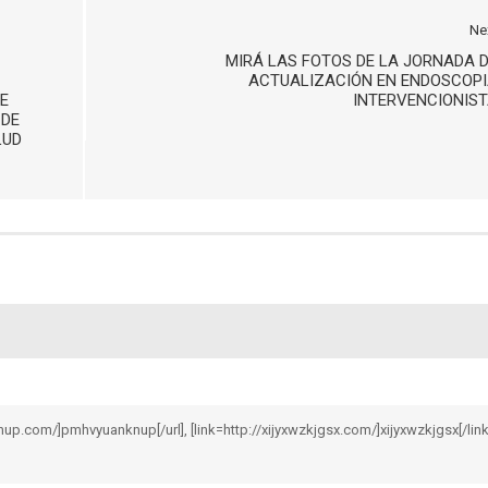
Ne
MIRÁ LAS FOTOS DE LA JORNADA 
ACTUALIZACIÓN EN ENDOSCOP
E
INTERVENCIONIS
 DE
LUD
nup.com/]pmhvyuanknup[/url], [link=http://xijyxwzkjgsx.com/]xijyxwzkjgsx[/link