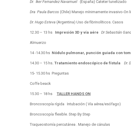
Dr. Iker Fernandez Navamuel
(España) Cateter tunelizado
Dra Paula Barcos
(Chile) Manejo mínimamente invasivo-On l
Dr. Hugo Esteva
(Argentina) Uso de fibrinolíticos. Casos
12.30 – 13 hs
Impresión 3D y vía aére
Dr Sebastián Gan
Almuerzo
14 -14.30 hs
Nódulo pulmonar, punción guiada con t
14.30 – 15 hs
. Tratamiento endoscópico de fístula
Dr. 
15- 15.30 hs Preguntas
Coffe beack
15.30 – 18 hs
TALLER HANDS ON
Broncoscopía rígida Intubación ( Vía aérea/esófago)
Broncoscopía flexible. Step By Step
Traqueostomía percutánea . Manejo de cánulas